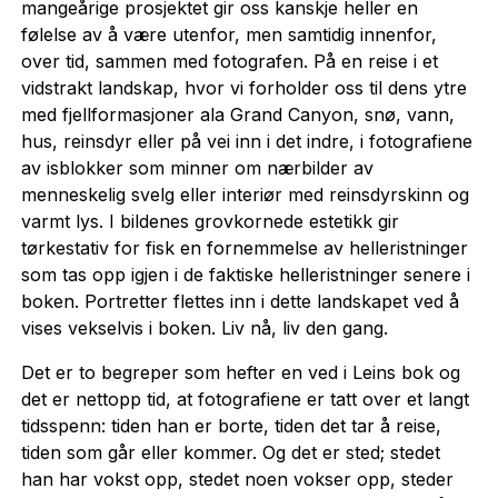
mangeårige prosjektet gir oss kanskje heller en
følelse av å være utenfor, men samtidig innenfor,
over tid, sammen med fotografen. På en reise i et
vidstrakt landskap, hvor vi forholder oss til dens ytre
med fjellformasjoner ala Grand Canyon, snø, vann,
hus, reinsdyr eller på vei inn i det indre, i fotografiene
av isblokker som minner om nærbilder av
menneskelig svelg eller interiør med reinsdyrskinn og
varmt lys. I bildenes grovkornede estetikk gir
tørkestativ for fisk en fornemmelse av helleristninger
som tas opp igjen i de faktiske helleristninger senere i
boken. Portretter flettes inn i dette landskapet ved å
vises vekselvis i boken. Liv nå, liv den gang.
Det er to begreper som hefter en ved i Leins bok og
det er nettopp tid, at fotografiene er tatt over et langt
tidsspenn: tiden han er borte, tiden det tar å reise,
tiden som går eller kommer. Og det er sted; stedet
han har vokst opp, stedet noen vokser opp, steder