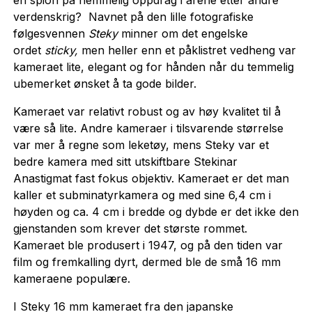
en spion på hemmelig oppdrag i årene etter andre
verdenskrig? Navnet på den lille fotografiske
følgesvennen
Steky
minner om det engelske
ordet
sticky,
men heller enn et påklistret vedheng var
kameraet lite, elegant og for hånden når du temmelig
ubemerket ønsket å ta gode bilder.
Kameraet var relativt robust og av høy kvalitet til å
være så lite. Andre kameraer i tilsvarende størrelse
var mer å regne som leketøy, mens Steky var et
bedre kamera med sitt utskiftbare Stekinar
Anastigmat fast fokus objektiv. Kameraet er det man
kaller et subminatyrkamera og med sine 6,4 cm i
høyden og ca. 4 cm i bredde og dybde er det ikke den
gjenstanden som krever det største rommet.
Kameraet ble produsert i 1947, og på den tiden var
film og fremkalling dyrt, dermed ble de små 16 mm
kameraene populære.
I Steky 16 mm kameraet fra den japanske