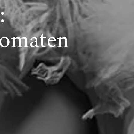
:
lomaten