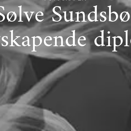
Sølve Sundsbø
skapende dip